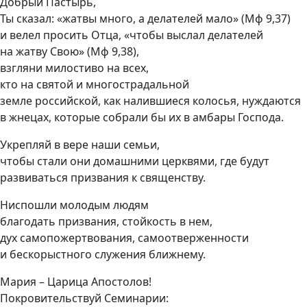
Добрый Пастырь,
Ты сказал: «жатвы много, а делателей мало» (Мф 9,37)
и велел просить Отца, «чтобы выслал делателей
на жатву Свою» (Мф 9,38),
взгляни милостиво на всех,
кто на святой и многострадальной
земле российской, как налившиеся колосья, нуждаются
в жнецах, которые собрали бы их в амбары Господа.
Укрепляй в вере наши семьи,
чтобы стали они домашними церквями, где будут
развиваться призвания к священству.
Ниспошли молодым людям
благодать призвания, стойкость в нем,
дух самопожертвования, самоотверженности
и бескорыстного служения ближнему.
Мария – Царица Апостолов!
Покровительствуй Семинарии: