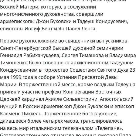
Божией Матери, которую, в сослужении
многочисленного духовенства, совершили
архиепископы Джон Буковски и Тадеуш Кондрусевич,
епископы Иосиф Верт и Ян Павел Ленга.
Первое рукоположение во священники выпускников
Санкт-Петербургской Высшей духовной семинарии
Геннадия Рабиханукаева, Сергея Тимашова и Владимира
Тимошенко было совершено архиепископом Тадеушом
Кондрусевичем в торжество Сошествия Святого Духа 23
мая 1999 года в соборе Успения Пресвятой Девы
Марии. В торжественной мессе, кроме владыки Тадеуша
приняли участие префект Конгрегации Восточных
Церквей кардинал Акилле Сильвестрини, Апостольский
нунций в России архиепископ Джон Буковски и епископ
Клеменс Пиккель. Торжественное богослужение,
длившееся более четырех часов, транслировалось
на весь мир итальянским телеканалом «Телепаче»,
благодаря этому его от начала до конца смотрел Папа