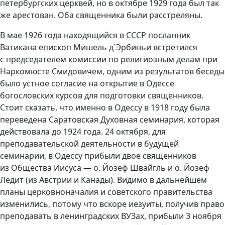
петербургских церквей, но в октябре 1929 года был так
же арестован. Оба священника были расстреляны.
В мае 1926 года находящийся в СССР посланник
Ватикана епископ Мишель д`Эрбиньи встретился
с председателем комиссии по религиозным делам при
Наркомюсте Смидовичем, одним из результатов беседы
было устное согласие на открытие в Одессе
богословских курсов для подготовки священников.
Стоит сказать, что именно в Одессу в 1918 году была
переведена Саратовская Духовная семинария, которая
действовала до 1924 года. 24 октября, для
преподавательской деятельности в будущей
семинарии, в Одессу прибыли двое священников
из Общества Иисуса — о. Йозеф Швайгль и о. Йозеф
Ледит (из Австрии и Канады). Видимо в дальнейшем
планы церковноначалия и советского правительства
изменились, потому что вскоре иезуиты, получив право
преподавать в ленинградских ВУЗах, прибыли 3 ноября