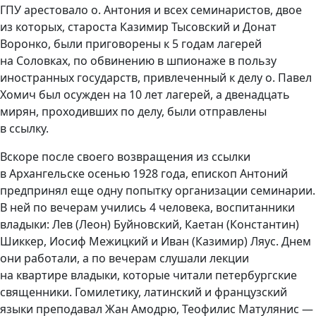
ГПУ арестовало о. Антония и всех семинаристов, двое
из которых, староста Казимир Тысовский и Донат
Воронко, были приговорены к 5 годам лагерей
на Соловках, по обвинению в шпионаже в пользу
иностранных государств, привлеченный к делу о. Павел
Хомич был осужден на 10 лет лагерей, а двенадцать
мирян, проходивших по делу, были отправлены
в ссылку.
Вскоре после своего возвращения из ссылки
в Архангельске осенью 1928 года, епископ Антоний
предпринял еще одну попытку организации семинарии.
В ней по вечерам учились 4 человека, воспитанники
владыки: Лев (Леон) Буйновский, Каетан (Константин)
Шиккер, Иосиф Межицкий и Иван (Казимир) Ляус. Днем
они работали, а по вечерам слушали лекции
на квартире владыки, которые читали петербургские
священники. Гомилетику, латинский и французский
языки преподавал Жан Амодрю, Теофилис Матулянис —