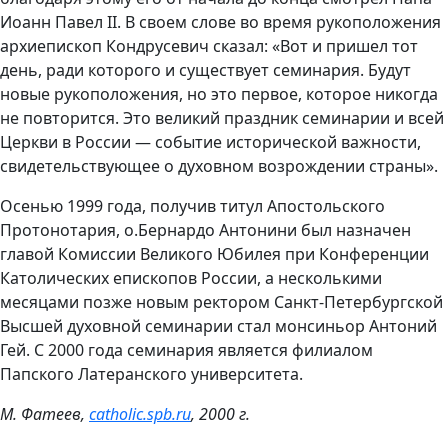
Иоанн Павел II. В своем слове во время рукоположения
архиепископ Кондрусевич сказал: «Вот и пришел тот
день, ради которого и существует семинария. Будут
новые рукоположения, но это первое, которое никогда
не повторится. Это великий праздник семинарии и всей
Церкви в России — событие исторической важности,
свидетельствующее о духовном возрождении страны».
Осенью 1999 года, получив титул Апостольского
Протонотария, о.Бернардо Антонини был назначен
главой Комиссии Великого Юбилея при Конференции
Католических епископов России, а несколькими
месяцами позже новым ректором Санкт-Петербургской
Высшей духовной семинарии стал монсиньор Антоний
Гей. С 2000 года семинария является филиалом
Папского Латеранского университета.
М. Фатеев,
catholic.spb.ru
, 2000 г.