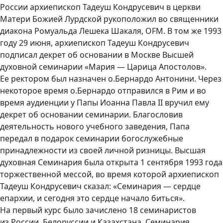
России архиепископ Тадеуш Кондрусевич в церкви
Матери Божией Лурдской рукоположил во священники
диакона Ромуальда Лешека Шакаля, OFM. В том же 1993
году 29 июня, архиепископ Тадеуш Кондрусевич
подписал декрет об основании в Москве Высшей
духовной семинарии «Мария — Царица Апостолов».
Ее ректором был назначен о.Бернардо Антонини. Через
некоторое время о.Бернардо отправился в Рим и во
время аудиенции у Папы Иоанна Павла II вручил ему
декрет об основании семинарии. Благословив
деятельность нового учебного заведения, Папа
передал в подарок семинарии богослужебные
принадлежности из своей личной ризницы. Высшая
духовная Семинария была открыта 1 сентября 1993 года
торжественной мессой, во время которой архиепископ
Тадеуш Кондрусевич сказал: «Семинария — сердце
епархии, и сегодня это сердце начало биться».
На первый курс было зачислено 18 семинаристов
из России, Белоруссии и Казахстана. Семинария