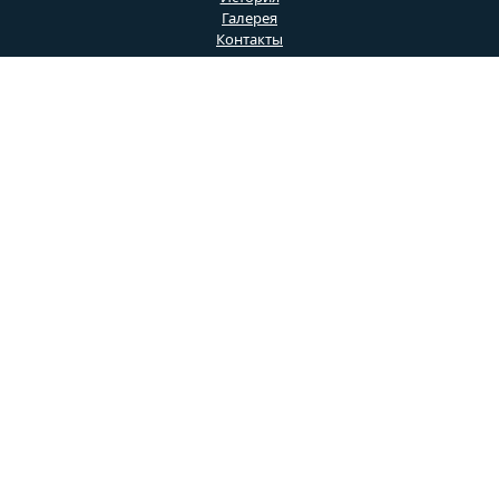
Галерея
Контакты
Социальные сети
Социальная сеть
1
Социальная сеть
2
Социальная сеть 3